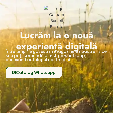
Lucrăm la o nouă
experiență digitală​
Între
timp
ne
găsești
în
magazinele noastre fizice
sau
poți
comandă
direct pe whatsapp,
accesând
catalogul nostru aici:
Catalog Whatsapp