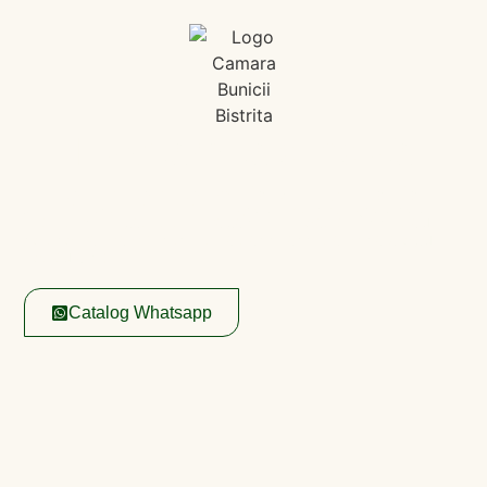
Lucrăm la o nouă
experiență digitală​
Între
timp
ne
găsești
în
magazinele noastre fizice
sau
poți
comandă
direct pe whatsapp,
accesând
catalogul
nostru aici:
Catalog Whatsapp