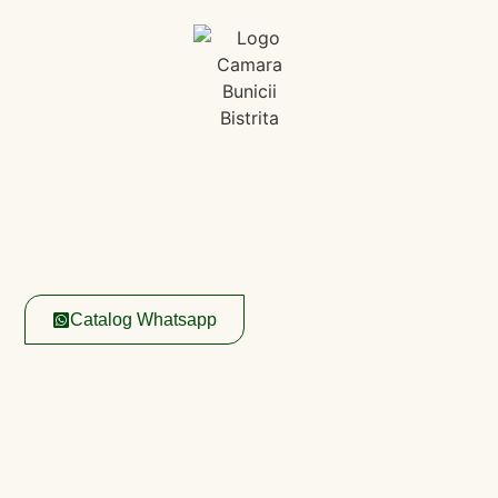
Lucrăm la o nouă
experiență digitală​
Între
timp
ne
găsești
în
magazinele noastre fizice
sau
poți
comandă
direct pe whatsapp,
accesând
catalogul
nostru aici:
Catalog Whatsapp