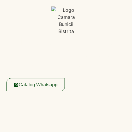
Lucrăm la o nouă
experiență digitală​
Între
timp
ne
găsești
în
magazinele noastre fizice
sau
poți
comandă
direct pe whatsapp,
accesând
catalogul
nostru aici:
Catalog Whatsapp