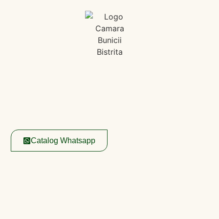
Lucrăm la o nouă
experiență digitală​
Între
timp
ne
găsești
în
magazinele noastre fizice
sau
poți
comandă
direct pe whatsapp,
accesând
catalogul
nostru aici:
Catalog Whatsapp